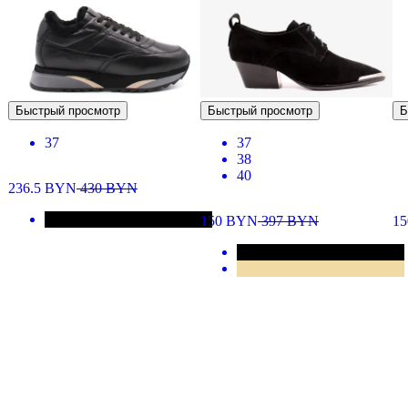
Быстрый просмотр
Быстрый просмотр
Б
37
37
38
40
236.5
BYN
430
BYN
150
BYN
397
BYN
1