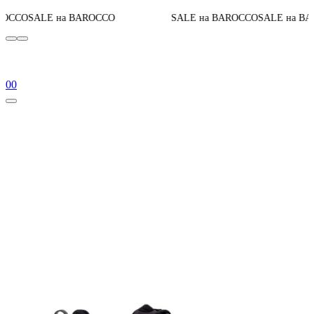
До конц
а BAROCCO
SALE на BAROCCO
SALE на BAROCCO
0
0