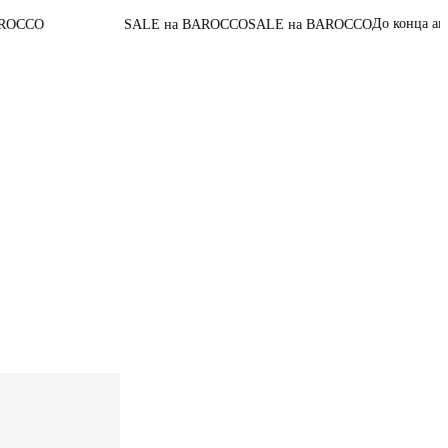
07
:
06
:
50
:
46
До конца акции
SALE на BAROCCO
SALE на BAROCCO