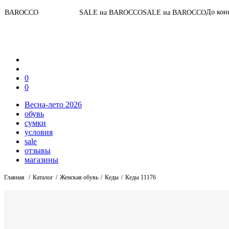
07
:
06
:
5
До конца акции
SALE на BAROCCO
SALE на BAROCCO
0
0
Весна-лето 2026
обувь
сумки
условия
sale
отзывы
магазины
Главная
Каталог
Женская обувь
Кеды
Кеды 11176