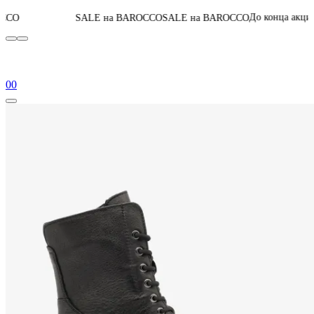
04
:
20
:
22
:
23
До конца акции
SALE на BAROCCO
SALE на BAROCCO
0
0