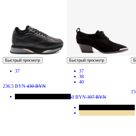
Быстрый просмотр
Быстрый просмотр
Б
37
37
38
40
236.5
BYN
430
BYN
1
150
BYN
397
BYN