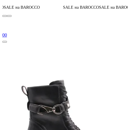
До конца акци
CCO
SALE на BAROCCO
SALE на BAROCCO
0
0