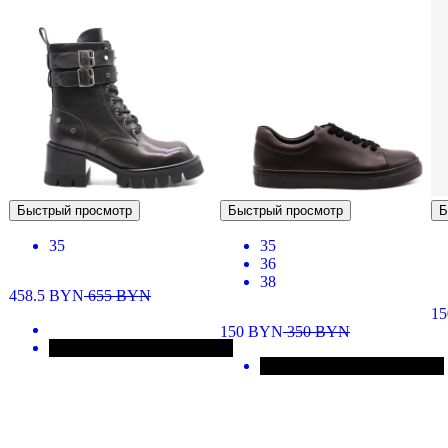
Быстрый просмотр
Быстрый просмотр
Б
35
35
36
38
458.5
BYN
655
BYN
1
150
BYN
350
BYN