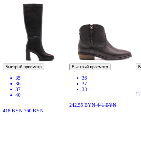
Быстрый просмотр
Быстрый просмотр
Б
35
36
36
37
37
38
1
40
242.55
BYN
441
BYN
418
BYN
760
BYN