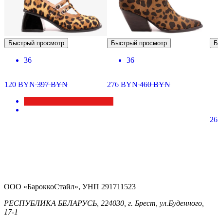
Быстрый просмотр
Быстрый просмотр
Б
36
36
120
BYN
397
BYN
276
BYN
460
BYN
26
ООО «БароккоСтайл», УНП 291711523
РЕСПУБЛИКА БЕЛАРУСЬ, 224030, г. Брест, ул.Буденного,
17-1