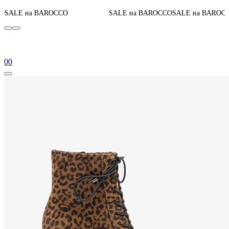
До конца акц
ROCCO
SALE на BAROCCO
SALE на BAROCCO
0
0