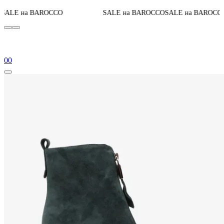
До конца акции
CO
SALE на BAROCCO
SALE на BAROCCO
0
0