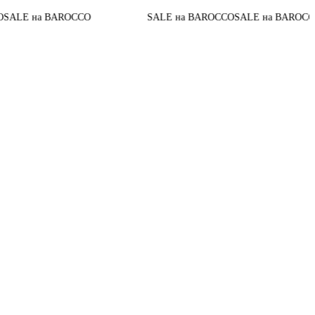
До конца ак
AROCCO
SALE на BAROCCO
SALE на BAROCCO