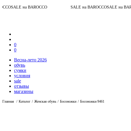
До кон
а BAROCCO
SALE на BAROCCO
SALE на BAROCCO
0
0
Весна-лето 2026
обувь
сумки
условия
sale
отзывы
магазины
Главная
Каталог
Женская обувь
Босоножки
Босоножки 9461