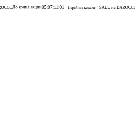
05
:
07
:
11
:
01
ца акции
SALE на BAROCCO
SALE на B
Перейти в каталог