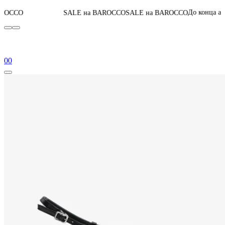
07
:
13
:
22
:
До конца акции
SALE на BAROCCO
SALE на BAROCCO
0
0