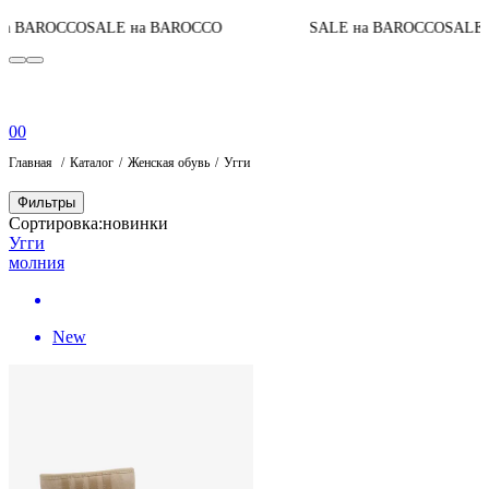
 BAROCCO
SALE на BAROCCO
SALE на BAROCCO
SALE н
0
0
Главная
Каталог
Женская обувь
Угги
Фильтры
Сортировка:
новинки
Угги
молния
New