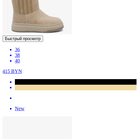
Быстрый просмотр
36
38
40
415
BYN
New