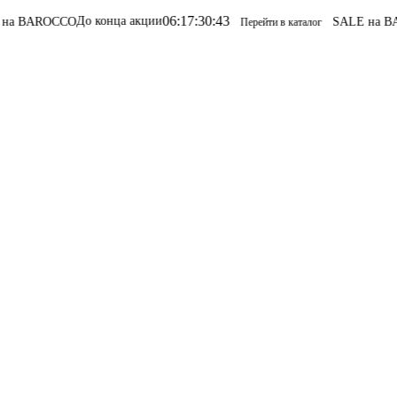
06
:
17
:
30
:
43
До конца акции
а BAROCCO
SALE на BAR
Перейти в каталог