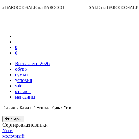
 BAROCCO
SALE на BAROCCO
SALE на BAROCCO
SALE н
0
0
Весна-лето 2026
обувь
сумки
условия
sale
отзывы
магазины
Главная
Каталог
Женская обувь
Угги
Фильтры
Сортировка:
новинки
Угги
молочный