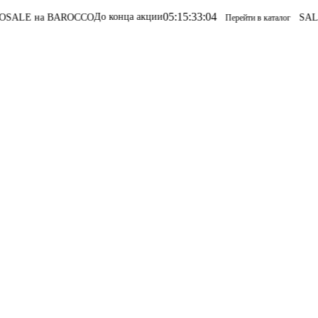
05
:
15
:
33
:
04
До конца акции
E на BAROCCO
SALE на
Перейти в каталог