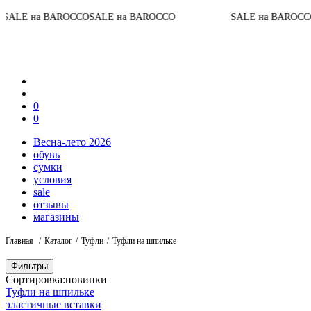
 на BAROCCO
SALE на BAROCCO
SALE на BAROCCO
SAL
0
0
Весна-лето 2026
обувь
сумки
условия
sale
отзывы
магазины
Главная
Каталог
Туфли
Туфли на шпильке
Фильтры
Сортировка:
новинки
Туфли на шпильке
эластичные вставки