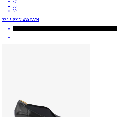
37
38
39
322.5
BYN
430
BYN