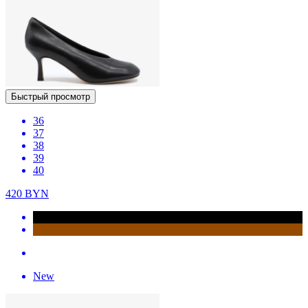
Быстрый просмотр
36
37
38
39
40
420
BYN
New