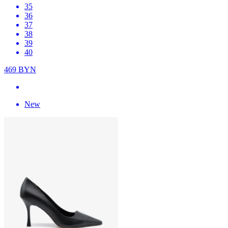
35
36
37
38
39
40
469
BYN
New