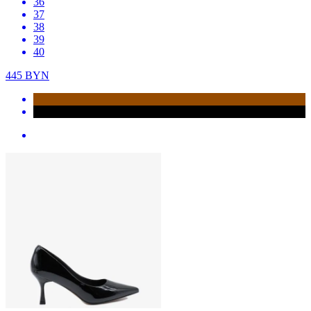
36
37
38
39
40
445
BYN