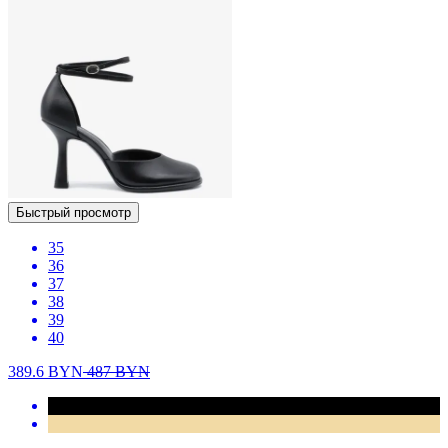
Быстрый просмотр
35
36
37
38
39
40
389.6
BYN
487
BYN