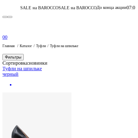
07
:
01
:
02
:
01
До конца акции
ALE на BAROCCO
SALE на BAROCCO
Перей
0
0
Главная
Каталог
Туфли
Туфли на шпильке
Фильтры
Сортировка:
новинки
Туфли на шпильке
черный