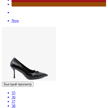
New
Быстрый просмотр
35
36
37
38