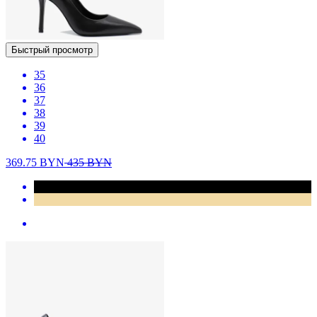
Быстрый просмотр
35
36
37
38
39
40
369.75
BYN
435
BYN