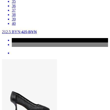
35
36
37
38
39
40
212.5
BYN
425
BYN