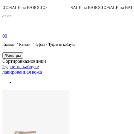
O
SALE на BAROCCO
SALE на BAROCCO
SALE на BAROC
0
0
Главная
Каталог
Туфли
Туфли на каблуке
Фильтры
Сортировка:
новинки
Туфли на каблуке
лакированная кожа