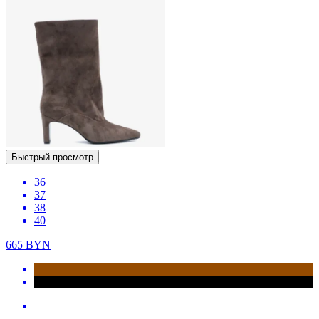
Быстрый просмотр
36
37
38
40
665
BYN