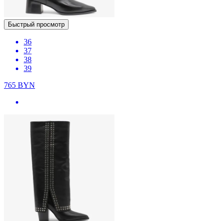
Быстрый просмотр
36
37
38
39
765
BYN