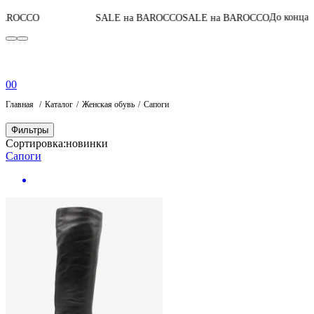
06
:
1
До конца акции
SALE на BAROCCO
SALE на BAROCCO
0
0
Главная
Каталог
Женская обувь
Сапоги
Фильтры
Сортировка:
новинки
Сапоги