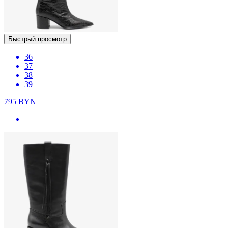
Быстрый просмотр
36
37
38
39
795
BYN