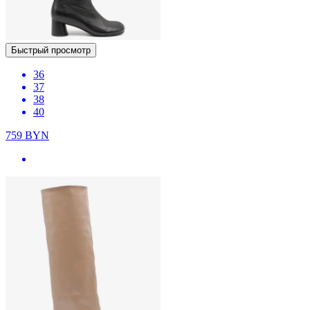
Быстрый просмотр
36
37
38
40
759
BYN