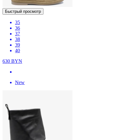
Быстрый просмотр
35
36
37
38
39
40
630
BYN
New