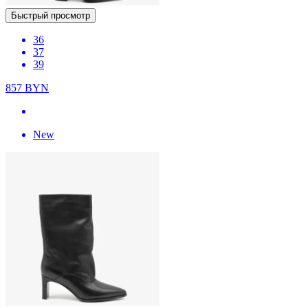
Быстрый просмотр
36
37
39
857
BYN
New