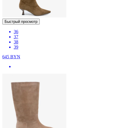
Быстрый просмотр
36
37
38
39
645
BYN