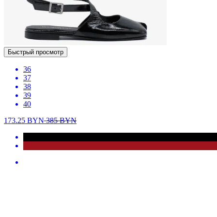
Быстрый просмотр
36
37
38
39
40
173.25
BYN
385
BYN