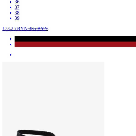
36
37
38
39
173.25
BYN
385
BYN