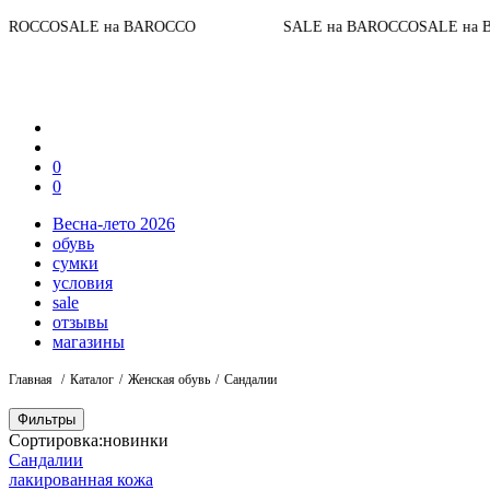
O
SALE на BAROCCO
SALE на BAROCCO
SALE на BAROC
0
0
Весна-лето 2026
обувь
сумки
условия
sale
отзывы
магазины
Главная
Каталог
Женская обувь
Сандалии
Фильтры
Сортировка:
новинки
Сандалии
лакированная кожа