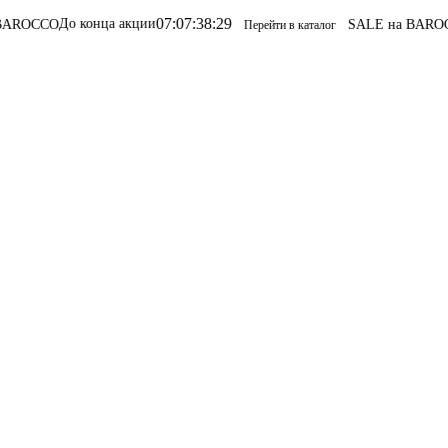
07
:
07
:
38
:
29
До конца акции
CO
SALE на BAROCCO
SA
Перейти в каталог