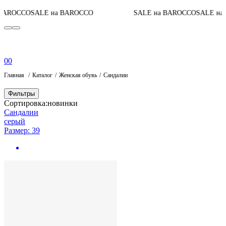
AROCCO
SALE на BAROCCO
SALE на BAROCCO
SALE на B
0
0
Главная
Каталог
Женская обувь
Сандалии
Фильтры
Сортировка:
новинки
Сандалии
серый
Размер: 39