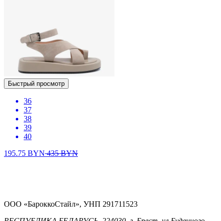
Быстрый просмотр
36
37
38
39
40
195.75
BYN
435
BYN
ООО «БароккоСтайл», УНП 291711523
РЕСПУБЛИКА БЕЛАРУСЬ, 224030, г. Брест, ул.Буденного,