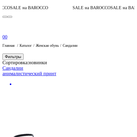
CCO
SALE на BAROCCO
SALE на BAROCCO
SALE на BAR
0
0
Главная
Каталог
Женская обувь
Сандалии
Фильтры
Сортировка:
новинки
Сандалии
анималистический принт