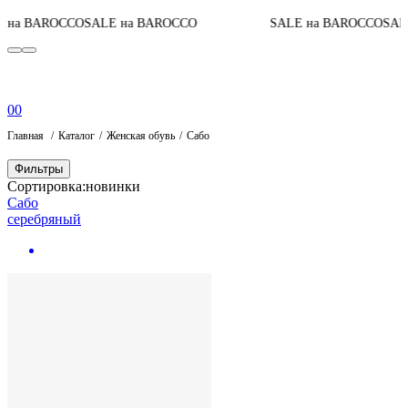
 на BAROCCO
SALE на BAROCCO
SALE на BAROCCO
SALE
0
0
Главная
Каталог
Женская обувь
Сабо
Фильтры
Сортировка:
новинки
Сабо
серебряный