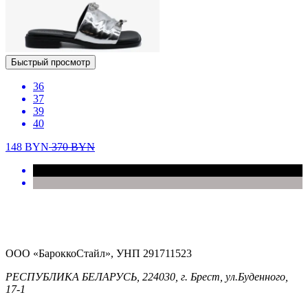
Быстрый просмотр
36
37
39
40
148
BYN
370
BYN
ООО «БароккоСтайл», УНП 291711523
РЕСПУБЛИКА БЕЛАРУСЬ, 224030, г. Брест, ул.Буденного,
17-1