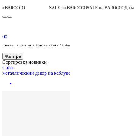
До конц
а BAROCCO
SALE на BAROCCO
SALE на BAROCCO
0
0
Главная
Каталог
Женская обувь
Сабо
Фильтры
Сортировка:
новинки
Сабо
металлический декор на каблуке