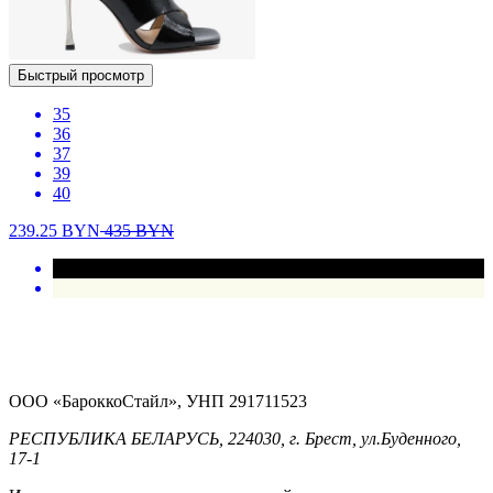
Быстрый просмотр
35
36
37
39
40
239.25
BYN
435
BYN
ООО «БароккоСтайл», УНП 291711523
РЕСПУБЛИКА БЕЛАРУСЬ, 224030, г. Брест, ул.Буденного,
17-1