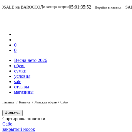
05
:
01
:
35
:
52
До конца акции
ALE на BAROCCO
SALE н
Перейти в каталог
0
0
Весна-лето 2026
обувь
сумки
условия
sale
отзывы
магазины
Главная
Каталог
Женская обувь
Сабо
Фильтры
Сортировка:
новинки
Сабо
закрытый носок