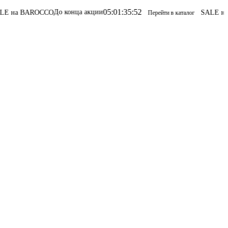
05
:
01
:
35
:
52
До конца акции
на BAROCCO
SALE на B
Перейти в каталог