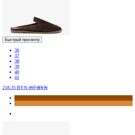
Быстрый просмотр
36
37
38
39
40
41
218.35
BYN
397
BYN