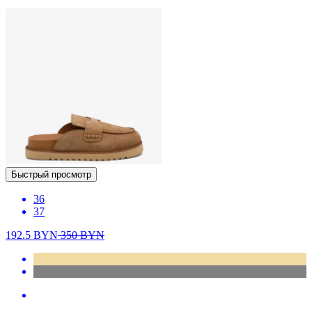
Быстрый просмотр
36
37
192.5
BYN
350
BYN