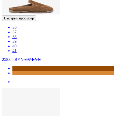
Быстрый просмотр
36
37
38
39
40
41
258.05
BYN
397
BYN