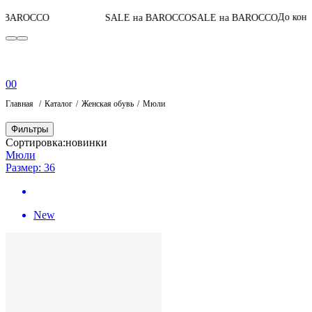
05
:
0
До конца акции
SALE на BAROCCO
SALE на BAROCCO
0
0
Главная
Каталог
Женская обувь
Мюли
Фильтры
Сортировка:
новинки
Мюли
Размер: 36
New