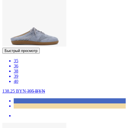
Быстрый просмотр
35
36
38
39
40
138.25
BYN
395
BYN