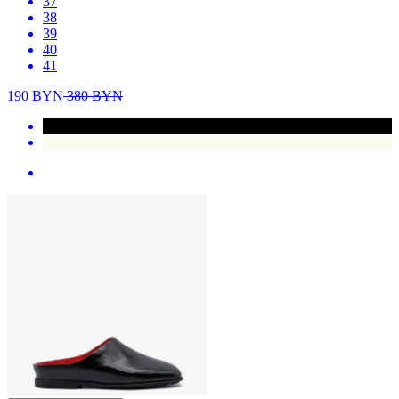
37
38
39
40
41
190
BYN
380
BYN