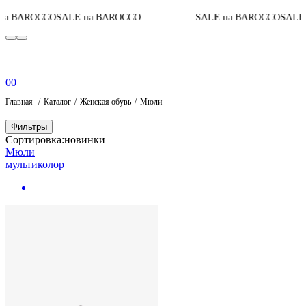
а BAROCCO
SALE на BAROCCO
SALE на BAROCCO
SALE 
0
0
Главная
Каталог
Женская обувь
Мюли
Фильтры
Сортировка:
новинки
Мюли
мультиколор