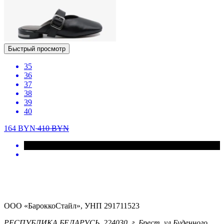
Быстрый просмотр
35
36
37
38
39
40
164
BYN
410
BYN
ООО «БароккоСтайл», УНП 291711523
РЕСПУБЛИКА БЕЛАРУСЬ, 224030, г. Брест, ул.Буденного,