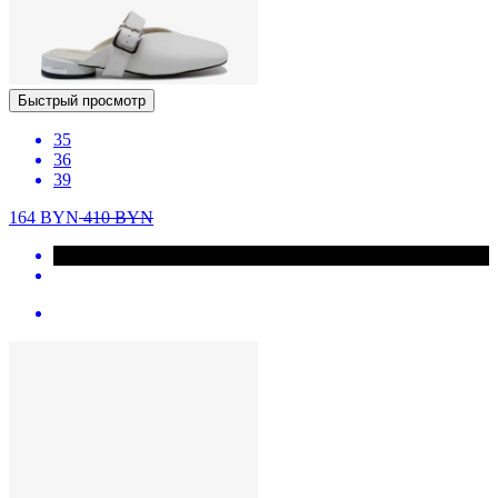
Быстрый просмотр
35
36
39
164
BYN
410
BYN