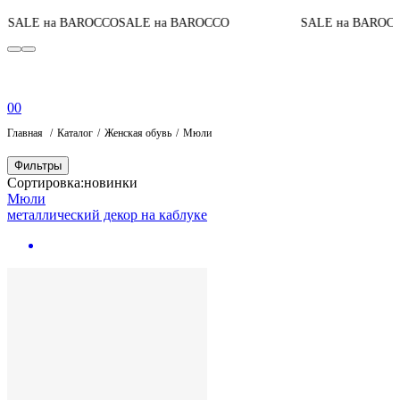
SALE на BAROCCO
SALE на BAROCCO
SALE на BAROCC
0
0
Главная
Каталог
Женская обувь
Мюли
Фильтры
Сортировка:
новинки
Мюли
металлический декор на каблуке