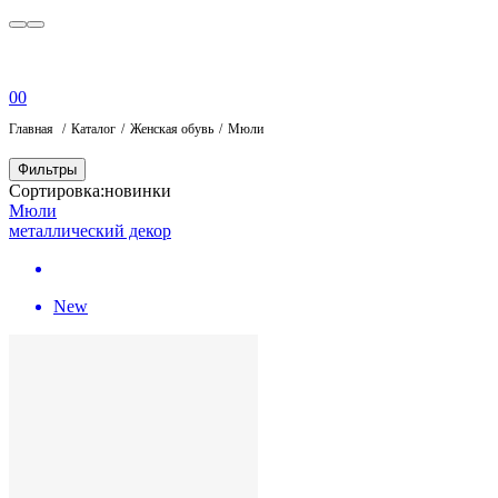
0
0
Главная
Каталог
Женская обувь
Мюли
Фильтры
Сортировка:
новинки
Мюли
металлический декор
New