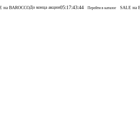
05
:
17
:
43
:
44
До конца акции
а BAROCCO
SALE на BA
Перейти в каталог