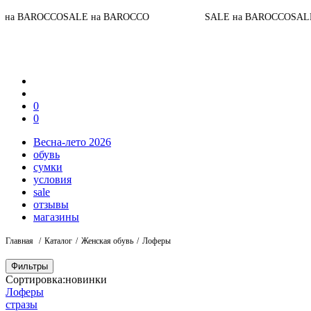
а BAROCCO
SALE на BAROCCO
SALE на BAROCCO
SALE н
0
0
Весна-лето 2026
обувь
сумки
условия
sale
отзывы
магазины
Главная
Каталог
Женская обувь
Лоферы
Фильтры
Сортировка:
новинки
Лоферы
стразы