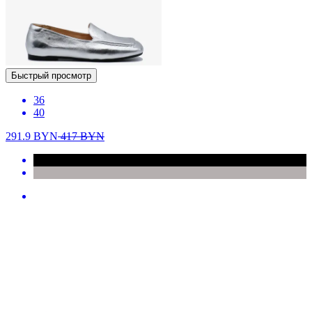
Быстрый просмотр
36
40
291.9
BYN
417
BYN