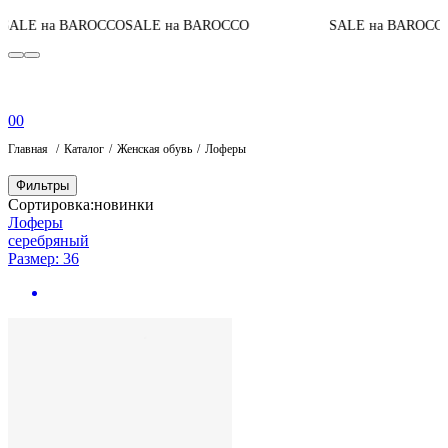
ALE на BAROCCO
SALE на BAROCCO
SALE на BAROCCO
0
0
Главная
Каталог
Женская обувь
Лоферы
Фильтры
Сортировка:
новинки
Лоферы
серебряный
Размер: 36