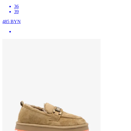
36
39
485
BYN