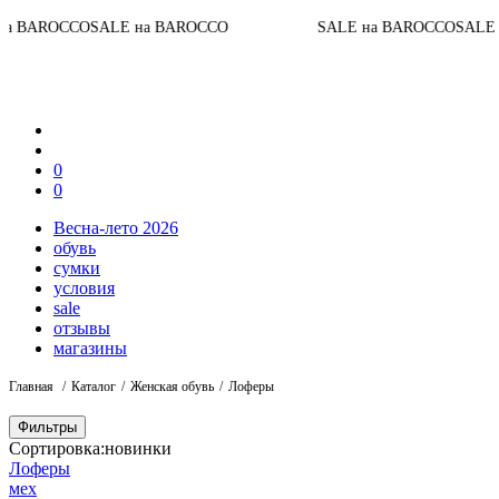
ROCCO
SALE на BAROCCO
SALE на BAROCCO
SALE на BA
0
0
Весна-лето 2026
обувь
сумки
условия
sale
отзывы
магазины
Главная
Каталог
Женская обувь
Лоферы
Фильтры
Сортировка:
новинки
Лоферы
мех