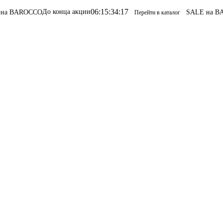
06
:
15
:
34
:
17
До конца акции
ROCCO
SALE на BAROCC
Перейти в каталог