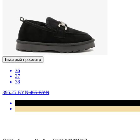
Быстрый просмотр
36
37
38
395.25
BYN
465
BYN