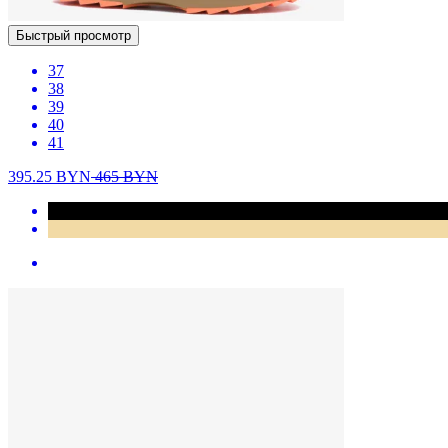
Быстрый просмотр
37
38
39
40
41
395.25
BYN
465
BYN