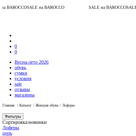
 BAROCCO
SALE на BAROCCO
SALE на BAROCCO
SALE н
0
0
Весна-лето 2026
обувь
сумки
условия
sale
отзывы
магазины
Главная
Каталог
Женская обувь
Лоферы
Фильтры
Сортировка:
новинки
Лоферы
цепь