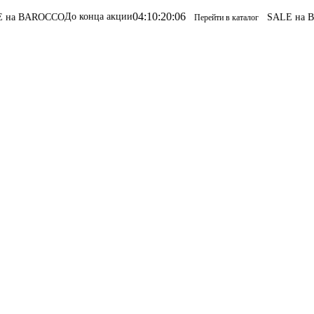
04
:
10
:
20
:
06
До конца акции
а BAROCCO
SALE на BAR
Перейти в каталог