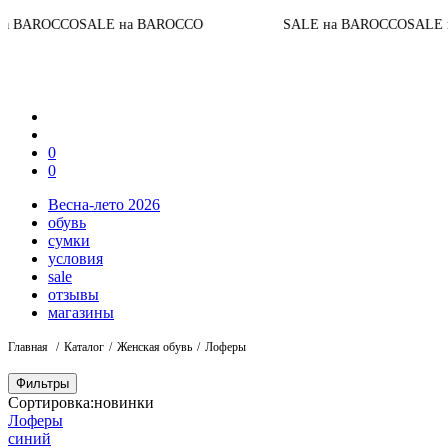
AROCCO
SALE на BAROCCO
SALE на BAROCCO
SALE на 
0
0
Весна-лето 2026
обувь
сумки
условия
sale
отзывы
магазины
Главная
Каталог
Женская обувь
Лоферы
Фильтры
Сортировка:
новинки
Лоферы
синий