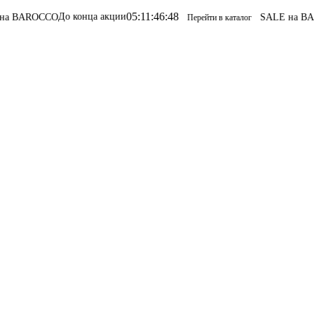
05
:
11
:
46
:
48
До конца акции
BAROCCO
SALE на BARO
Перейти в каталог