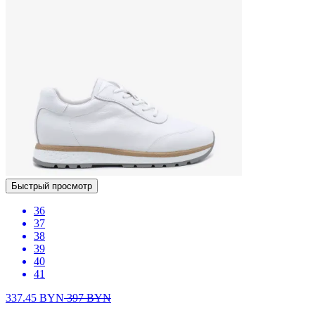
Быстрый просмотр
36
37
38
39
40
41
337.45
BYN
397
BYN