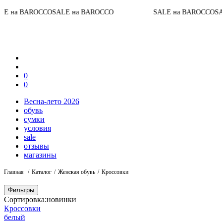
ROCCO
SALE на BAROCCO
SALE на BAROCCO
SALE на B
0
0
Весна-лето 2026
обувь
сумки
условия
sale
отзывы
магазины
Главная
Каталог
Женская обувь
Кроссовки
Фильтры
Сортировка:
новинки
Кроссовки
белый