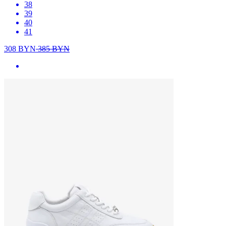
38
39
40
41
308
BYN
385
BYN