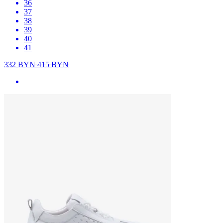
36
37
38
39
40
41
332
BYN
415
BYN