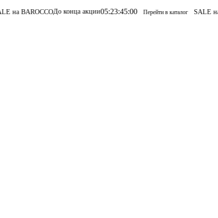
05
:
23
:
45
:
00
До конца акции
AROCCO
SALE на BAROCC
Перейти в каталог