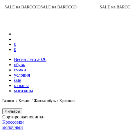
ALE на BAROCCO
SALE на BAROCCO
SALE на BAROCCO
0
0
Весна-лето 2026
обувь
сумки
условия
sale
отзывы
магазины
Главная
Каталог
Женская обувь
Кроссовки
Фильтры
Сортировка:
новинки
Кроссовки
молочный