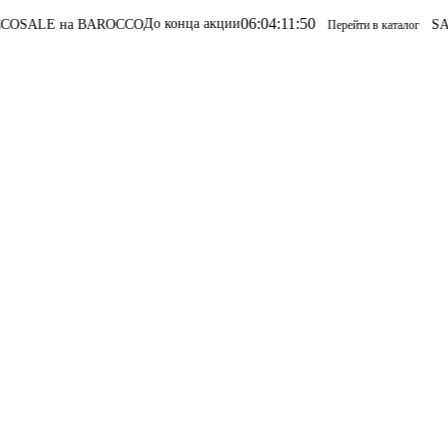
06
:
04
:
11
:
50
До конца акции
SALE на BAROCCO
SALE
Перейти в каталог