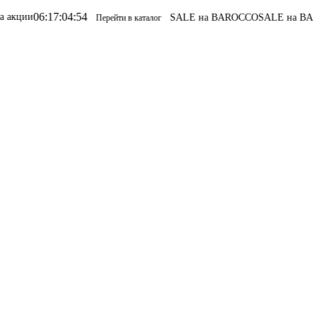
06
:
17
:
04
:
54
ции
SALE на BAROCCO
SALE на BAROC
Перейти в каталог