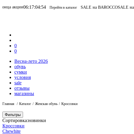
06
:
17
:
04
:
54
ца акции
SALE на BAROCCO
SALE на BA
Перейти в каталог
0
0
Весна-лето 2026
обувь
сумки
условия
sale
отзывы
магазины
Главная
Каталог
Женская обувь
Кроссовки
Фильтры
Сортировка:
новинки
Кроссовки
Chewhite