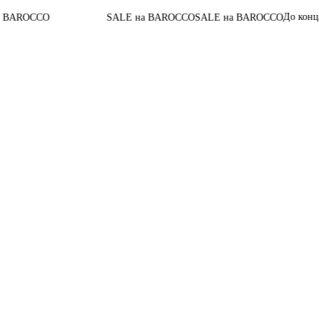
До конца ак
ROCCO
SALE на BAROCCO
SALE на BAROCCO