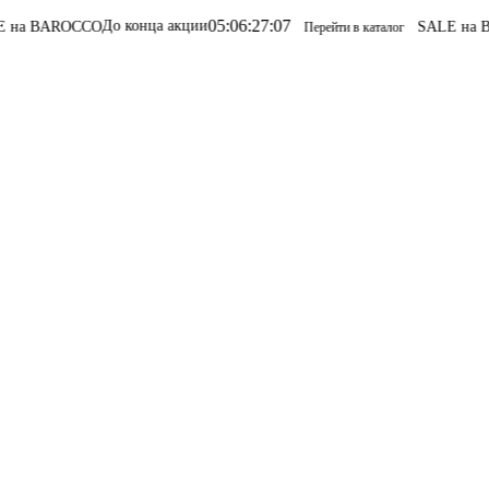
05
:
06
:
27
:
07
До конца акции
 BAROCCO
SALE на BAR
Перейти в каталог