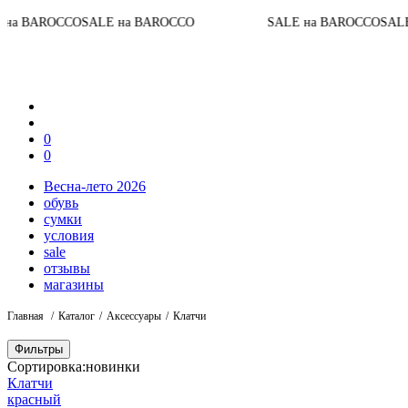
 BAROCCO
SALE на BAROCCO
SALE на BAROCCO
SALE на
0
0
Весна-лето 2026
обувь
сумки
условия
sale
отзывы
магазины
Главная
Каталог
Аксессуары
Клатчи
Фильтры
Сортировка:
новинки
Клатчи
красный