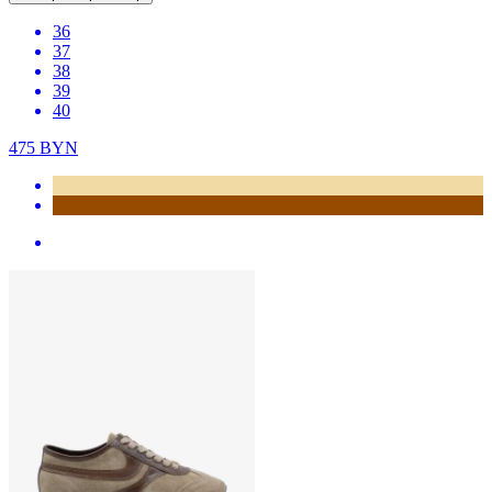
36
37
38
39
40
475
BYN