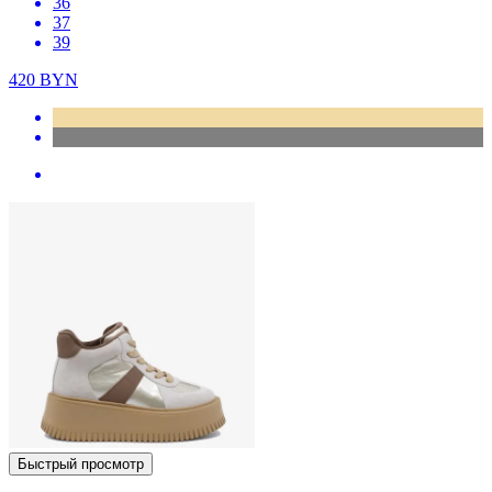
36
37
39
420
BYN
Быстрый просмотр