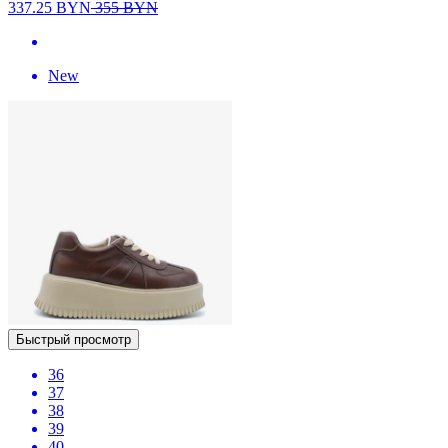
337.25
BYN
355
BYN
New
Быстрый просмотр
36
37
38
39
40