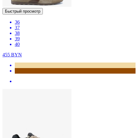
Быстрый просмотр
36
37
38
39
40
455
BYN