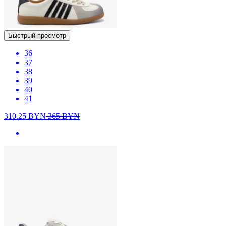
Быстрый просмотр
36
37
38
39
40
41
310.25
BYN
365
BYN