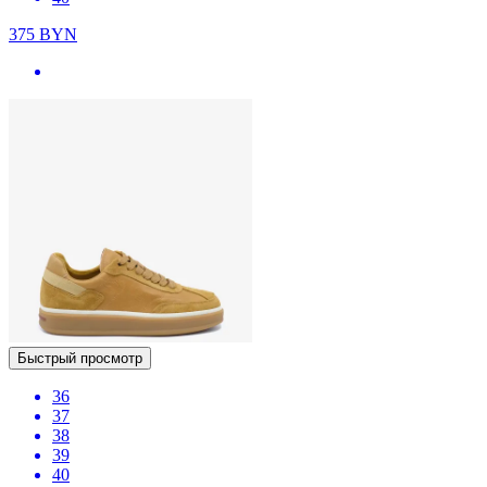
375
BYN
Быстрый просмотр
36
37
38
39
40