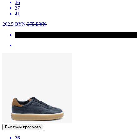
36
37
41
262.5
BYN
375
BYN
Быстрый просмотр
36