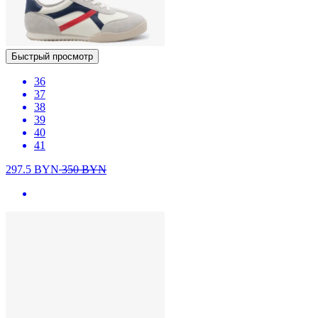
Быстрый просмотр
36
37
38
39
40
41
297.5
BYN
350
BYN