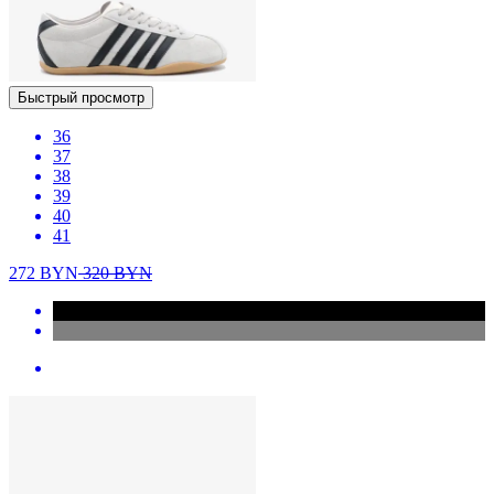
Быстрый просмотр
36
37
38
39
40
41
272
BYN
320
BYN