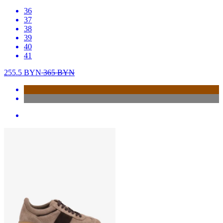
36
37
38
39
40
41
255.5
BYN
365
BYN