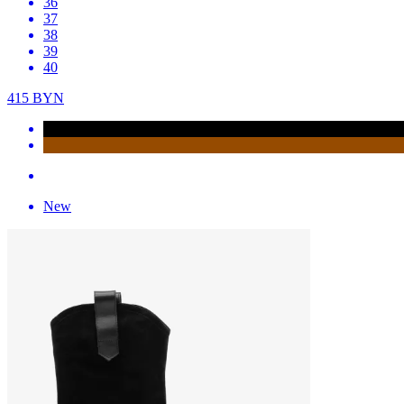
36
37
38
39
40
415
BYN
New