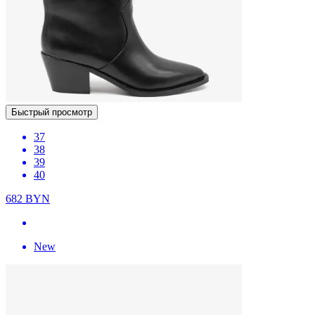
Быстрый просмотр
37
38
39
40
682
BYN
New