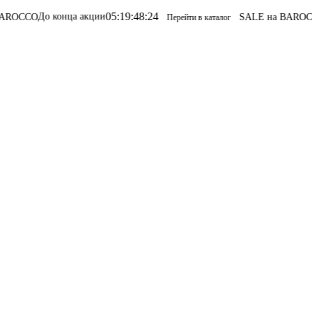
05
:
19
:
48
:
24
 конца акции
SALE на BAROCCO
SALE н
Перейти в каталог