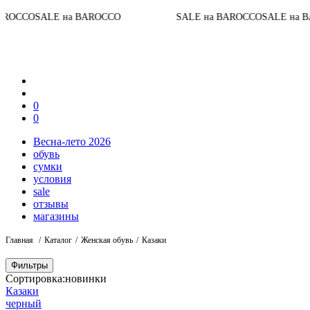
До
LE на BAROCCO
SALE на BAROCCO
SALE на BAROCCO
0
0
Весна-лето 2026
обувь
сумки
условия
sale
отзывы
магазины
Главная
Каталог
Женская обувь
Казаки
Фильтры
Сортировка:
новинки
Казаки
черный