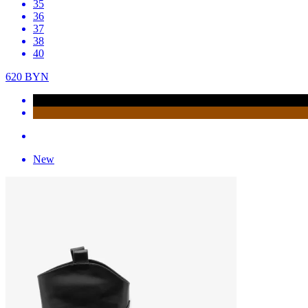
35
36
37
38
40
620
BYN
New