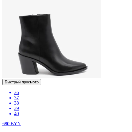
Быстрый просмотр
36
37
38
39
40
680
BYN