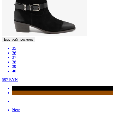
Быстрый просмотр
35
36
37
38
39
40
597
BYN
New