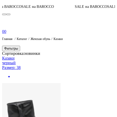
BAROCCO
SALE на BAROCCO
SALE на BAROCCO
SALE на
0
0
Главная
Каталог
Женская обувь
Казаки
Фильтры
Сортировка:
новинки
Казаки
черный
Размер: 38