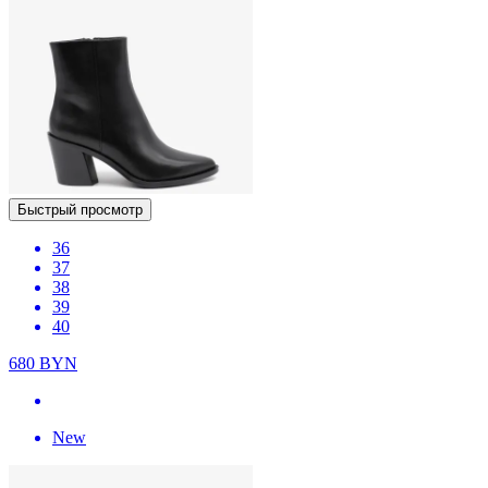
Быстрый просмотр
36
37
38
39
40
680
BYN
New