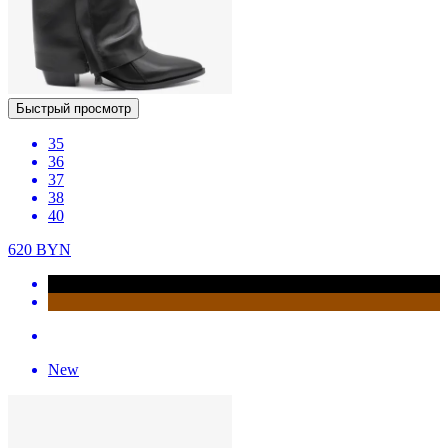
Быстрый просмотр
35
36
37
38
40
620
BYN
New