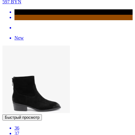
597
BYN
New
Быстрый просмотр
36
37