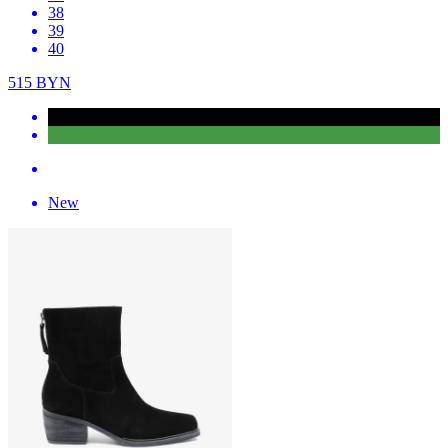
38
39
40
515
BYN
New