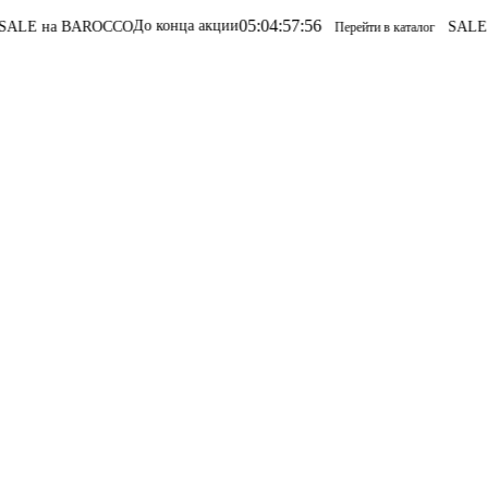
05
:
04
:
57
:
56
До конца акции
E на BAROCCO
SALE на
Перейти в каталог