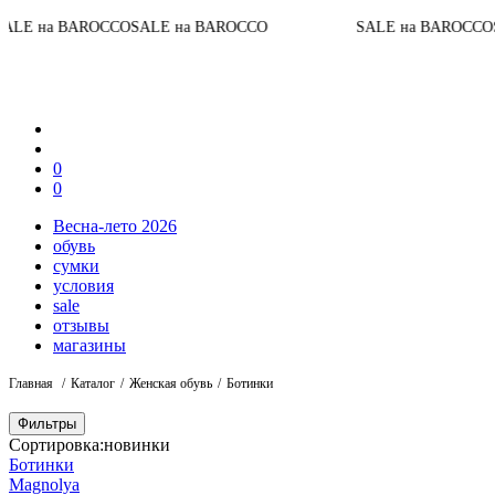
E на BAROCCO
SALE на BAROCCO
SALE на BAROCCO
SAL
0
0
Весна-лето 2026
обувь
сумки
условия
sale
отзывы
магазины
Главная
Каталог
Женская обувь
Ботинки
Фильтры
Сортировка:
новинки
Ботинки
Magnolya