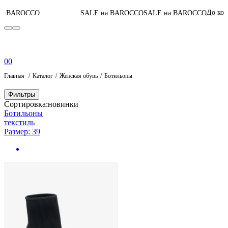
До конц
а BAROCCO
SALE на BAROCCO
SALE на BAROCCO
0
0
Главная
Каталог
Женская обувь
Ботильоны
Фильтры
Сортировка:
новинки
Ботильоны
текстиль
Размер: 39