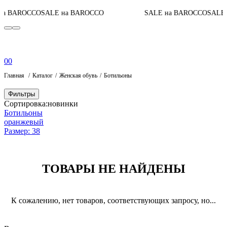
а BAROCCO
SALE на BAROCCO
SALE на BAROCCO
SALE 
0
0
Главная
Каталог
Женская обувь
Ботильоны
Фильтры
Сортировка:
новинки
Ботильоны
оранжевый
Размер: 38
ТОВАРЫ НЕ НАЙДЕНЫ
К сожалению, нет товаров, соответствующих запросу, но...