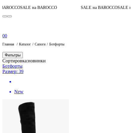
 BAROCCO
SALE на BAROCCO
SALE на BAROCCO
SALE на
0
0
Главная
Каталог
Сапоги
Ботфорты
Фильтры
Сортировка:
новинки
Ботфорты
Размер: 39
New