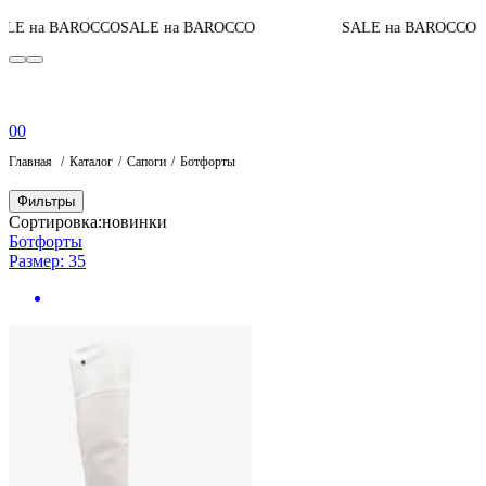
E на BAROCCO
SALE на BAROCCO
SALE на BAROCCO
SA
0
0
Главная
Каталог
Сапоги
Ботфорты
Фильтры
Сортировка:
новинки
Ботфорты
Размер: 35