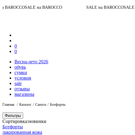
 BAROCCO
SALE на BAROCCO
SALE на BAROCCO
SALE на
0
0
Весна-лето 2026
обувь
сумки
условия
sale
отзывы
магазины
Главная
Каталог
Сапоги
Ботфорты
Фильтры
Сортировка:
новинки
Ботфорты
лакированная кожа