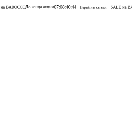
07
:
08
:
40
:
44
До конца акции
 BAROCCO
SALE на BAR
Перейти в каталог