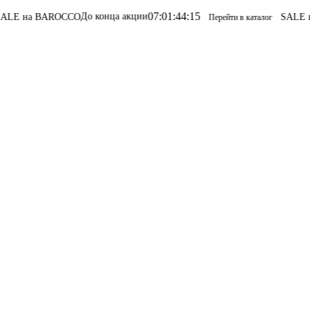
07
:
01
:
44
:
15
До конца акции
на BAROCCO
SALE на B
Перейти в каталог