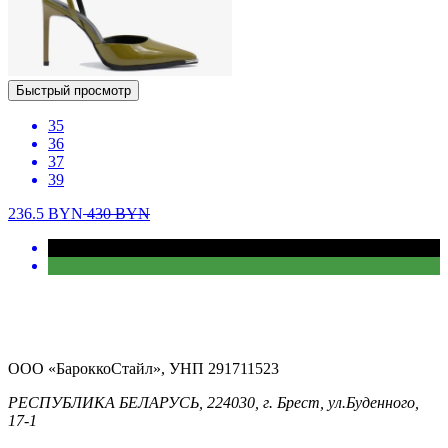
Быстрый просмотр
35
36
37
39
236.5
BYN
430
BYN
ООО «БароккоСтайл», УНП 291711523
РЕСПУБЛИКА БЕЛАРУСЬ, 224030, г. Брест, ул.Буденного,
17-1