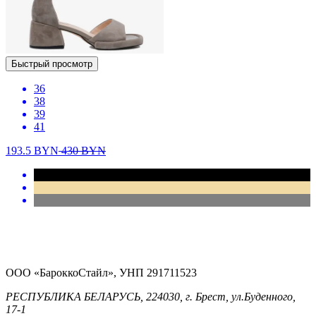
Быстрый просмотр
36
38
39
41
193.5
BYN
430
BYN
ООО «БароккоСтайл», УНП 291711523
РЕСПУБЛИКА БЕЛАРУСЬ, 224030, г. Брест, ул.Буденного,
17-1