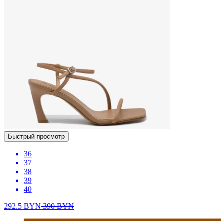
Быстрый просмотр
36
37
38
39
40
292.5
BYN
390
BYN