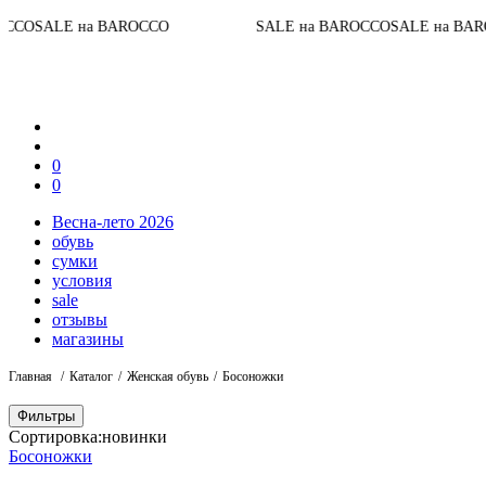
До ко
 на BAROCCO
SALE на BAROCCO
SALE на BAROCCO
0
0
Весна-лето 2026
обувь
сумки
условия
sale
отзывы
магазины
Главная
Каталог
Женская обувь
Босоножки
Фильтры
Сортировка:
новинки
Босоножки