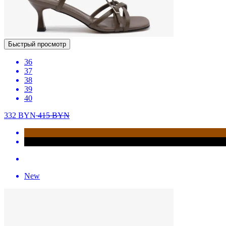
Быстрый просмотр
36
37
38
39
40
332
BYN
415
BYN
New