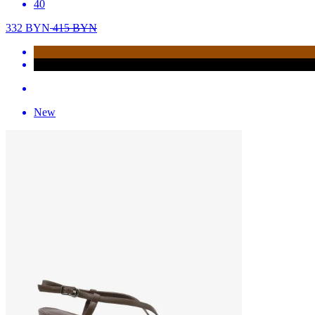
40
332
BYN
415
BYN
New