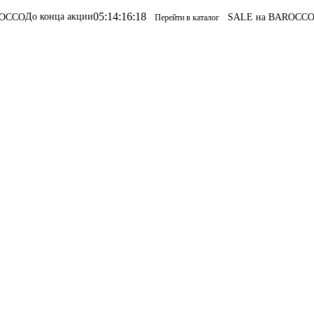
05
:
14
:
16
:
18
нца акции
SALE на BAROCCO
SALE на 
Перейти в каталог