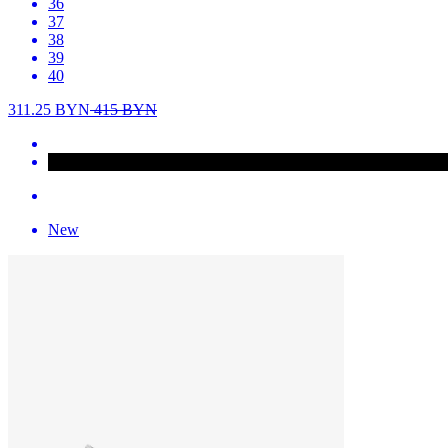
36
37
38
39
40
311.25
BYN
415
BYN
New