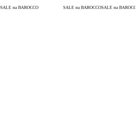
До конца 
BAROCCO
SALE на BAROCCO
SALE на BAROCCO