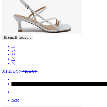
Быстрый просмотр
36
37
38
39
40
311.25
BYN
415
BYN
New