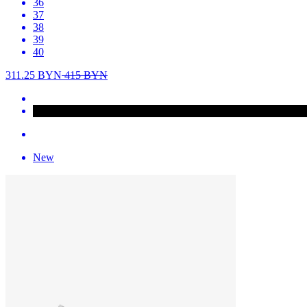
36
37
38
39
40
311.25
BYN
415
BYN
New