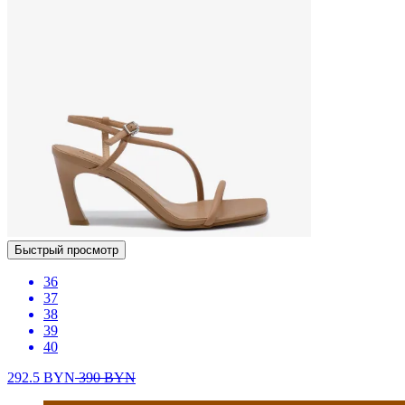
Быстрый просмотр
36
37
38
39
40
292.5
BYN
390
BYN