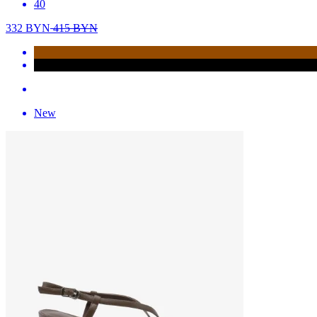
40
332
BYN
415
BYN
New