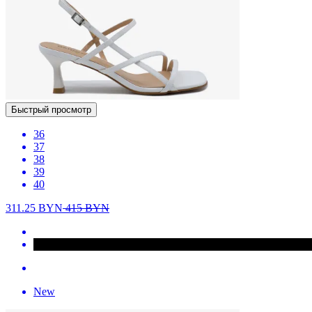
Быстрый просмотр
36
37
38
39
40
311.25
BYN
415
BYN
New