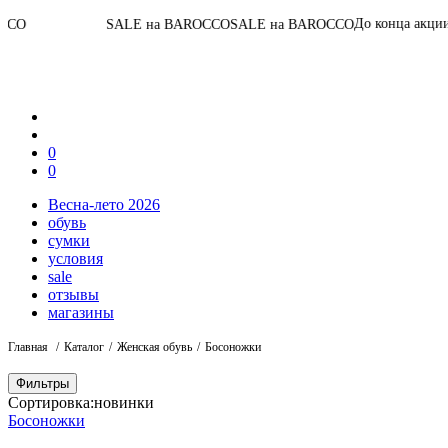
05
:
13
:
27
:
1
До конца акции
SALE на BAROCCO
SALE на BAROCCO
0
0
Весна-лето 2026
обувь
сумки
условия
sale
отзывы
магазины
Главная
Каталог
Женская обувь
Босоножки
Фильтры
Сортировка:
новинки
Босоножки