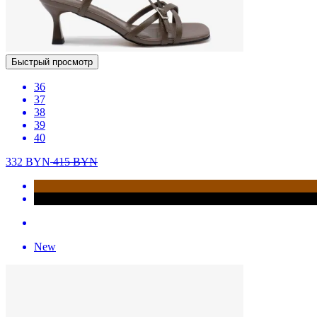
Быстрый просмотр
36
37
38
39
40
332
BYN
415
BYN
New