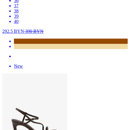
36
37
38
39
40
292.5
BYN
390
BYN
New