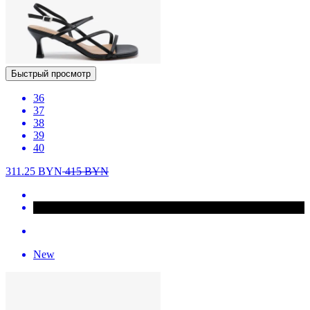
Быстрый просмотр
36
37
38
39
40
311.25
BYN
415
BYN
New