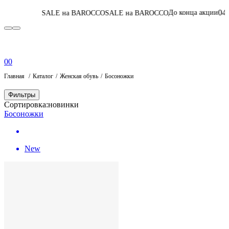
04
:
04
:
06
:
28
До конца акции
SALE на BAROCCO
SALE на BAROCCO
Пе
0
0
Главная
Каталог
Женская обувь
Босоножки
Фильтры
Сортировка:
новинки
Босоножки
New