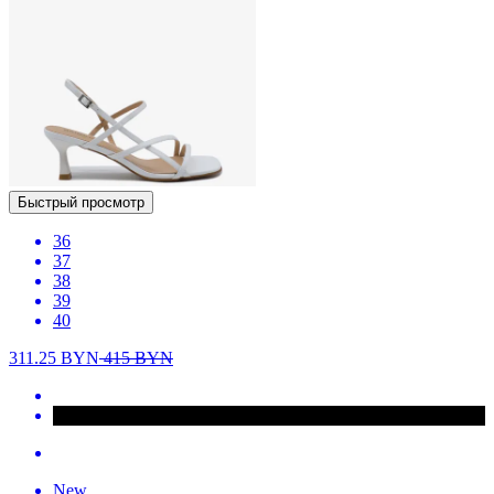
Быстрый просмотр
36
37
38
39
40
311.25
BYN
415
BYN
New