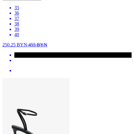
35
36
37
38
39
40
250.25
BYN
455
BYN