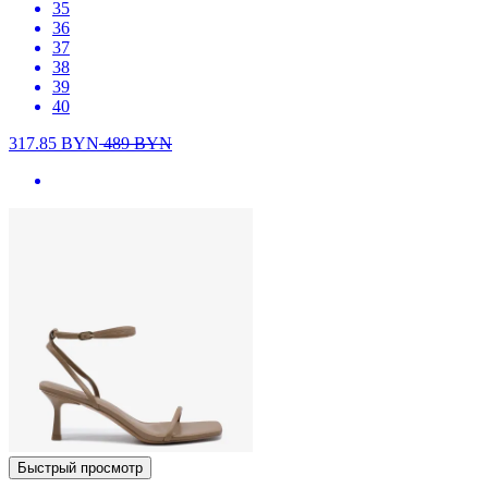
35
36
37
38
39
40
317.85
BYN
489
BYN
Быстрый просмотр