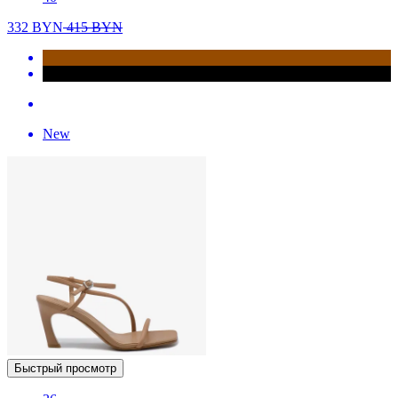
332
BYN
415
BYN
New
Быстрый просмотр