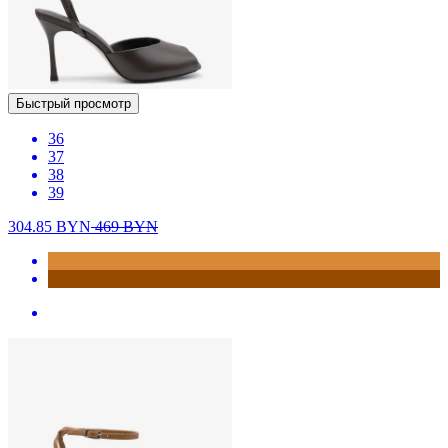
Быстрый просмотр
36
37
38
39
304.85
BYN
469
BYN